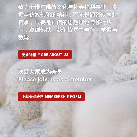
致力于推广佛教文化与社会福利事业，遵
循与仿效佛陀的精神，不论是顕密或南北
传承，只要是正信的思想理论与修行法
门，遵循佛戒，我们皆尽力奉行，学習与
教导。
更多详情 MORE ABOUT US
欢迎大家成为会员
Please join us as a member
下载会员表格 MEMBERSHIP FORM