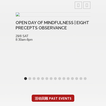
OPEN DAY OF MINDFULNESS | EIGHT
文武
PRECEPTS OBSERVANCE
法会 T
PUJA
29/8 SAT
8:30am-8pm
20/8 T
7:30pm
7:50pm
活动回顾 PAST EVENTS