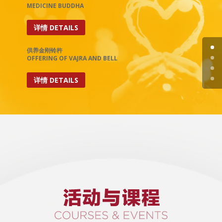
MEDICINE BUDDHA
详情 DETAILS
供养金刚铃杵
OFFERING OF VAJRA AND BELL
详情 DETAILS