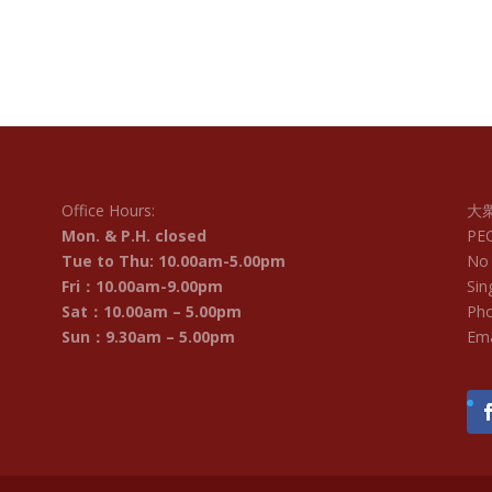
Office Hours:
大
Mon. & P.H. closed
PE
Tue to Thu: 10.00am-5.00pm
No 
Fri：10.00am-9.00pm
Sin
Sat：10.00am – 5.00pm
Pho
Sun：9.30am – 5.00pm
Ema