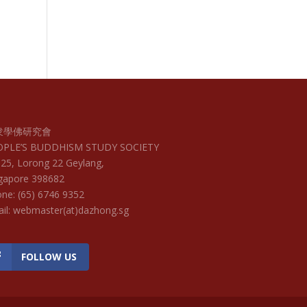
衆學佛研究會
OPLE’S BUDDHISM STUDY SOCIETY
25, Lorong 22 Geylang,
gapore 398682
ne: (65) 6746 9352
il: webmaster(at)dazhong.sg
FOLLOW US